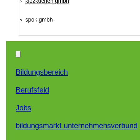
kiezküchen gmbh
spok gmbh
Bildungsbereich
Berufsfeld
Jobs
bildungsmarkt unternehmensverbund