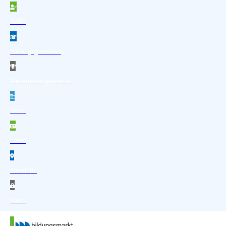
Zum Hauptinhalt springen
Zum Footer springen
AVGS
Bildungsgutschein
Weiterbildungsprämie
News
About
Standorte
Intern