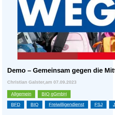
Demo – Gemeinsam gegen die Mitte
Christian Galster
,
am 07.09.2023
Allgemein
BIQ gGmbH
BFD
BIQ
Freiwilligendienst
FSJ