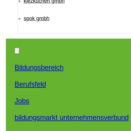
kiezküchen gmbh
spok gmbh
Bildungsbereich
Berufsfeld
Jobs
bildungsmarkt unternehmensverbund