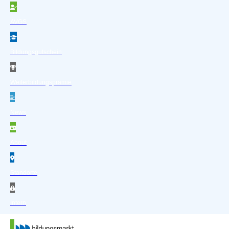
Zum Hauptinhalt springen
Zum Footer springen
AVGS
Bildungsgutschein
Weiterbildungsprämie
News
About
Standorte
Intern