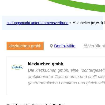
bildungsmarkt unternehmensverbund
»
Mitarbeiter (m,w,d) 
kiezküchen gmbh
Berlin-Mitte
Veröffen
kiezküchen gmbh
Die kiezküchen gmbh, eine Tochtergesell
ambitionierter Gastronomie und stellt di
gastronomische Locations und gleichzeit