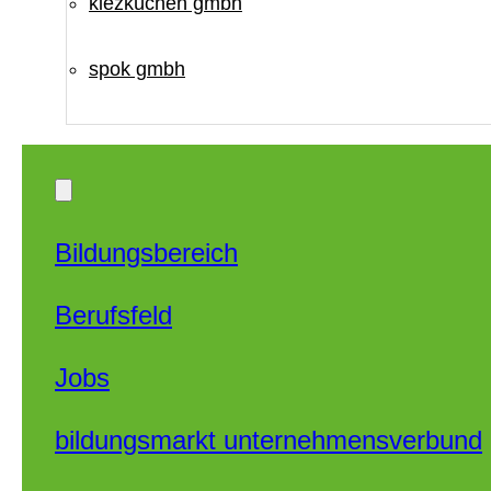
kiezküchen gmbh
spok gmbh
Bildungsbereich
Berufsfeld
Jobs
bildungsmarkt unternehmensverbund