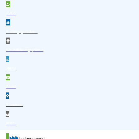
Zum Hauptinhalt springen
Zum Footer springen
AVGS
Bildungsgutschein
Weiterbildungsprämie
News
About
Standorte
Intern