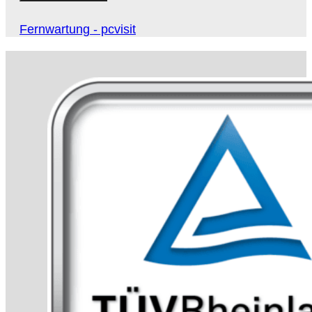
Fernwartung - pcvisit