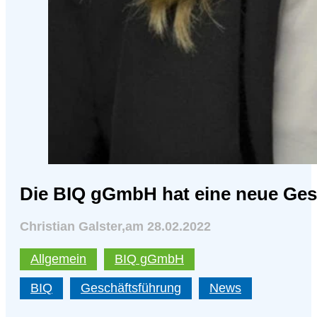
Die BIQ gGmbH hat eine neue Ges
Christian Galster
,
am 28.02.2022
Allgemein
BIQ gGmbH
BIQ
Geschäftsführung
News