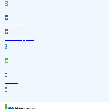
Zum Hauptinhalt springen
Zum Footer springen
AVGS
Bildungsgutschein
Weiterbildungsprämie
News
About
Standorte
Intern