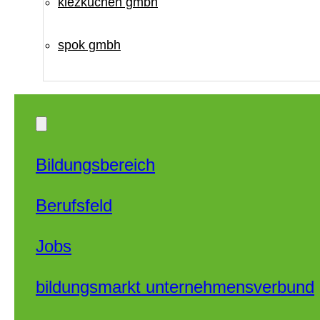
kiezküchen gmbh
spok gmbh
Bildungsbereich
Berufsfeld
Jobs
bildungsmarkt unternehmensverbund